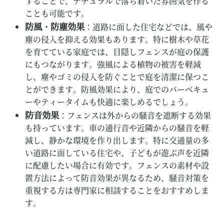
することで、ナチュラルで落ち着いた雰囲気を作る
ことも可能です。
防風・防塵効果
：道路に面した住宅などでは、風や
塵の侵入を抑える効果もあります。特に樹木や草花
を育てている家庭では、目隠しフェンスが庭の保護
にもつながります。強風による植物の被害を軽減
し、塵やゴミの侵入を防ぐことで庭を清潔に保つこ
とができます。防風効果により、庭でのバーベキュ
ーやティータイムも快適に楽しめるでしょう。
防音効果
：フェンスは外からの騒音を遮断する効果
も持っています。車の通行音や近隣からの騒音を軽
減し、静かな環境を作り出します。特に交通量の多
い道路に面している住宅や、子どもが遊ぶ声を近隣
に配慮したい場合に有効です。フェンスの素材や設
置方法によって防音効果が異なるため、騒音対策を
重視する方は専門家に相談することをおすすめしま
す。