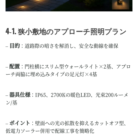
4‑1. 狭小敷地のアプローチ照明プラン
目的
–
：道路際の暗さを解消し、安全な動線を確保
配置
–
：門柱横にスリム型ウォールライト×2基、アプロ
ーチ両脇に埋め込みタイプの足元灯×4基
器具仕様
–
：IP65、2700Kの暖色LED、光束200ルーメ
ン/基
ポイント
–
：壁面への光の拡散を抑えるカットオフ型、
低電力ソーラー併用で配線工事を簡略化