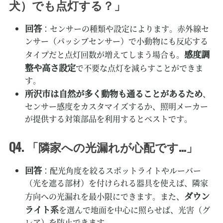
犬）でも点灯する？」
回答
：センサーの種類や設定によります。赤外線セ
ンサー（パッシブセンサー）で小動物にも反応する
感度調
タイプだと点灯回数が増えてしまう場合も。
整や高さ設定
で不要な点灯を減らすことができま
す。
所沢市は自然が多く動物も通ることがあるため
、
センサー感度をカスタマイズするか、照明メーカー
が提供する対策部品を利用するとベストです。
Q4. 「隣家への光漏れが心配です…」
回答
：配光角度を絞るスポットライトやルーバー
（光を遮る部材）を付けられる器具を使えば、隣家
ダウン
方向への光漏れを最小限にできます。また、
ライト系
を選んで地面を中心に照らせば、光害（グ
レア）を防止できます。