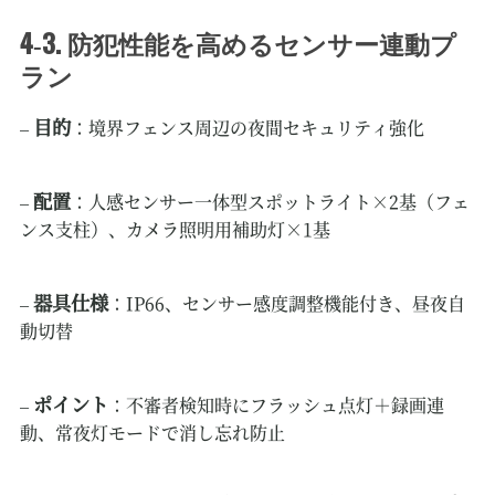
4‑3. 防犯性能を高めるセンサー連動プ
ラン
目的
–
：境界フェンス周辺の夜間セキュリティ強化
配置
–
：人感センサー一体型スポットライト×2基（フェ
ンス支柱）、カメラ照明用補助灯×1基
器具仕様
–
：IP66、センサー感度調整機能付き、昼夜自
動切替
ポイント
–
：不審者検知時にフラッシュ点灯＋録画連
動、常夜灯モードで消し忘れ防止