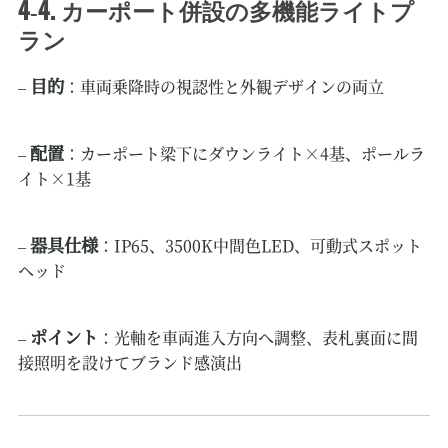
4‑4. カーポート併設の多機能ライトプ
ラン
目的
–
：車両乗降時の視認性と外観デザインの両立
配置
–
：カーポート梁下にダウンライト×4基、ポールラ
イト×1基
器具仕様
–
：IP65、3500K中間色LED、可動式スポット
ヘッド
ポイント
–
：光軸を車両進入方向へ調整、表札裏面に間
接照明を設けてブランド感演出