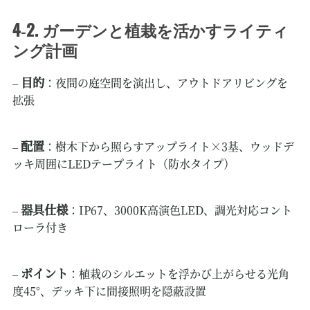
4‑2. ガーデンと植栽を活かすライティ
ング計画
目的
–
：夜間の庭空間を演出し、アウトドアリビングを
拡張
配置
–
：樹木下から照らすアップライト×3基、ウッドデ
ッキ周囲にLEDテープライト（防水タイプ）
器具仕様
–
：IP67、3000K高演色LED、調光対応コント
ローラ付き
ポイント
–
：植栽のシルエットを浮かび上がらせる光角
度45°、デッキ下に間接照明を隠蔽設置