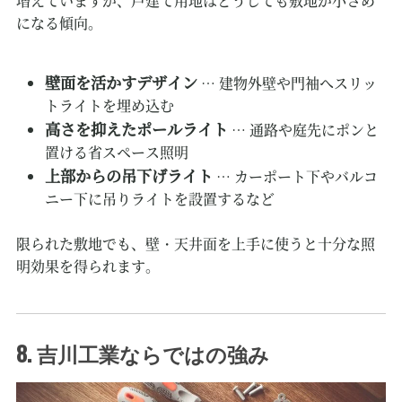
増えていますが、戸建て用地はどうしても敷地が小さめ
になる傾向。
壁面を活かすデザイン
… 建物外壁や門袖へスリッ
トライトを埋め込む
高さを抑えたポールライト
… 通路や庭先にポンと
置ける省スペース照明
上部からの吊下げライト
… カーポート下やバルコ
ニー下に吊りライトを設置するなど
限られた敷地でも、壁・天井面を上手に使うと十分な照
明効果を得られます。
8. 吉川工業ならではの強み