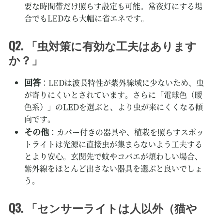
要な時間帯だけ照らす設定も可能。常夜灯にする場
合でもLEDなら大幅に省エネです。
Q2. 「虫対策に有効な工夫はあります
か？」
回答
：LEDは波長特性が紫外線域に少ないため、虫
が寄りにくいとされています。さらに「電球色（暖
色系）」のLEDを選ぶと、より虫が来にくくなる傾
向です。
その他
：カバー付きの器具や、植栽を照らすスポッ
トライトは光源に直接虫が集まらないよう工夫する
とより安心。玄関先で蚊やコバエが煩わしい場合、
紫外線をほとんど出さない器具を選ぶと良いでしょ
う。
Q3. 「センサーライトは人以外（猫や