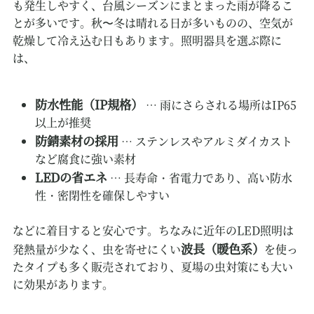
も発生しやすく、台風シーズンにまとまった雨が降るこ
とが多いです。秋〜冬は晴れる日が多いものの、空気が
乾燥して冷え込む日もあります。照明器具を選ぶ際に
は、
防水性能（IP規格）
… 雨にさらされる場所はIP65
以上が推奨
防錆素材の採用
… ステンレスやアルミダイカスト
など腐食に強い素材
LEDの省エネ
… 長寿命・省電力であり、高い防水
性・密閉性を確保しやすい
などに着目すると安心です。ちなみに近年のLED照明は
波長（暖色系）
発熱量が少なく、虫を寄せにくい
を使っ
たタイプも多く販売されており、夏場の虫対策にも大い
に効果があります。