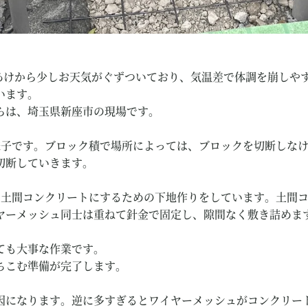
あけから少しお天気がぐずついており、気温差で体調を崩しや
います。
らは、埼玉県新座市の現場です。
様子です。ブロック積で場所によっては、ブロックを切断しな
切断していきます。
を土間コンクリートにするための下地作りをしています。土間
ヤーメッシュ同士は重ねて針金で固定し、隙間なく敷き詰めま
ても大事な作業です。
ちこむ準備が完了します。
因になります。逆に多すぎるとワイヤーメッシュがコンクリー