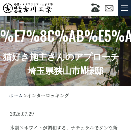
%E7%8C%AB%E5%A
猫好き施主さんのアプローチ
埼玉県狭山市M様邸
ホーム
インターロッキング
2026.07.29
新築・リフォーム外
構
木調×ホワイトが調和する、ナチュラルモダンな新