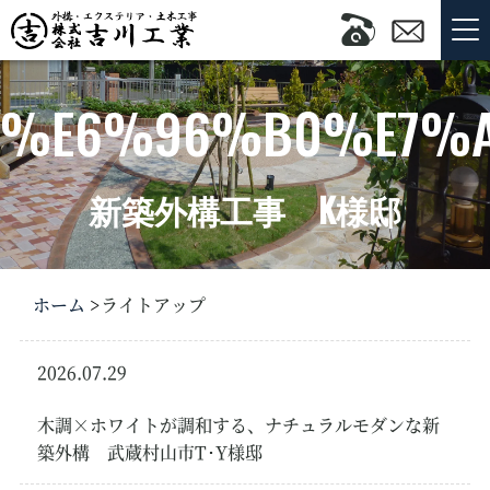
%E6%96%B0%E7%
新築外構工事 K様邸
ホーム
ライトアップ
2026.07.29
新築・リフォーム外
構
木調×ホワイトが調和する、ナチュラルモダンな新
築外構 武蔵村山市T･Y様邸