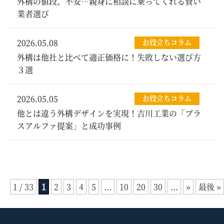
外構の値段、不安…親身に相談に乗ってくれる賢い
業者選び
2026.05.08
お役立ちコラム
外構は他社と比べて適正価格に！失敗しない選び方
３選
2026.05.05
お役立ちコラム
他とは違う外構デザインを実現！吉川工業の「プラ
スアルファ提案」と成功事例
1 / 33
1
2
3
4
5
...
10
20
30
...
»
最後 »