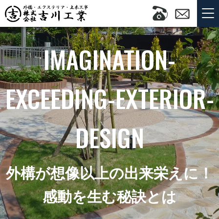
IMAGINATION-
EXCEEDING-EXTERIOR-
DESIGN
外構が想像以上の出来栄えに！
感動を生む秘訣とは