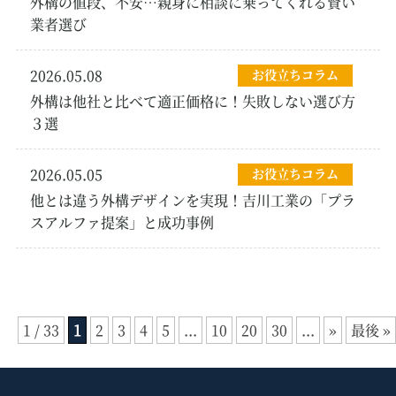
外構の値段、不安…親身に相談に乗ってくれる賢い
業者選び
2026.05.08
お役立ちコラム
外構は他社と比べて適正価格に！失敗しない選び方
３選
2026.05.05
お役立ちコラム
他とは違う外構デザインを実現！吉川工業の「プラ
スアルファ提案」と成功事例
1 / 33
1
2
3
4
5
...
10
20
30
...
»
最後 »