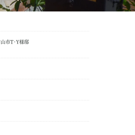
山市T･Y様邸