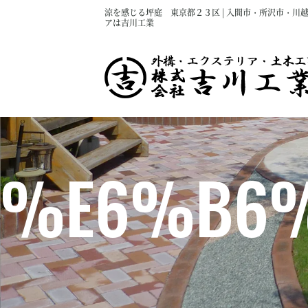
涼を感じる坪庭 東京都２３区 | 入間市・所沢市・川
アは吉川工業
%E6%B6