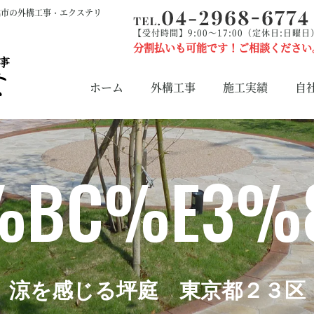
越市の外構工事・エクステリ
【受付時間】9:00～17:00（定休日:日曜日
分割払いも可能です！ご相談ください
ホーム
外構工事
施工実績
自
%BC%E3%
涼を感じる坪庭 東京都２３区