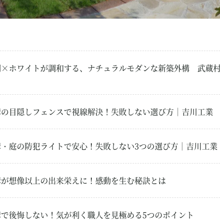
調×ホワイトが調和する、ナチュラルモダンな新築外構 武蔵村
構の目隠しフェンスで視線解決！失敗しない選び方｜吉川工業
構・庭の防犯ライトで安心！失敗しない3つの選び方｜吉川工業
構が想像以上の出来栄えに！感動を生む秘訣とは
構で後悔しない！気が利く職人を見極める5つのポイント