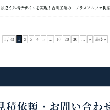
とは違う外構デザインを実現！吉川工業の「プラスアルファ提
1 / 33
1
2
3
4
5
...
10
20
30
...
»
最後 »
見積依頼・
お問い合わ