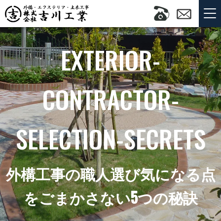
EXTERIOR-
CONTRACTOR-
SELECTION-SECRETS
外構工事の職人選び気になる点
をごまかさない5つの秘訣