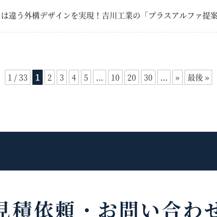
とは違う外構デザインを実現！吉川工業の「プラスアルファ提
1 / 33
1
2
3
4
5
...
10
20
30
...
»
最後 »
見積依頼・
お問い合わ