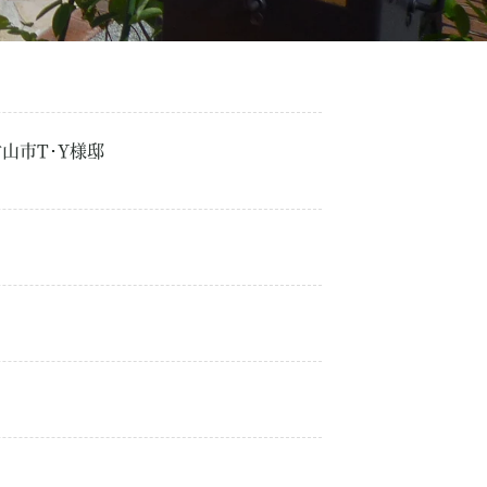
山市T･Y様邸