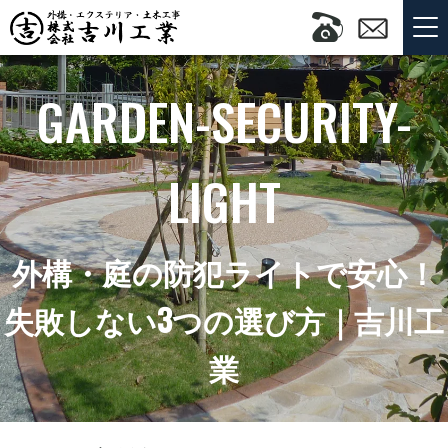
GARDEN-SECURITY-
LIGHT
外構・庭の防犯ライトで安心！
失敗しない3つの選び方｜吉川工
業