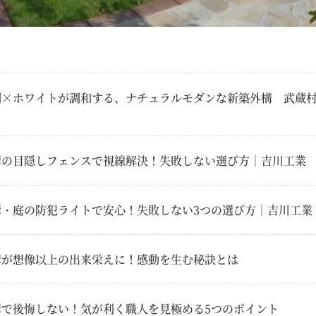
調×ホワイトが調和する、ナチュラルモダンな新築外構 武蔵村
構の目隠しフェンスで視線解決！失敗しない選び方｜吉川工業
構・庭の防犯ライトで安心！失敗しない3つの選び方｜吉川工業
構が想像以上の出来栄えに！感動を生む秘訣とは
構で後悔しない！気が利く職人を見極める5つのポイント