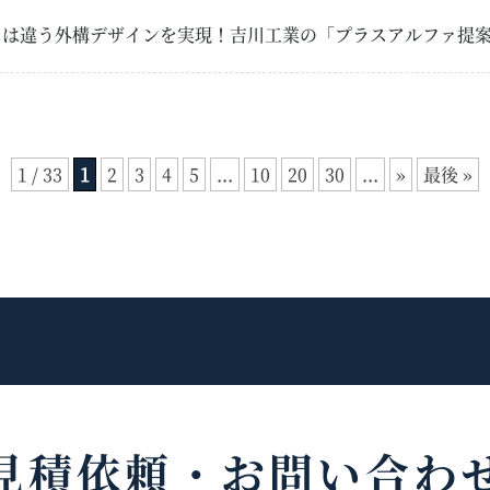
とは違う外構デザインを実現！吉川工業の「プラスアルファ提
1 / 33
1
2
3
4
5
...
10
20
30
...
»
最後 »
見積依頼・
お問い合わ