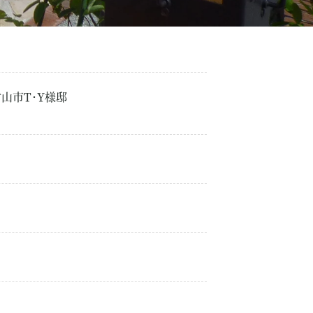
山市T･Y様邸