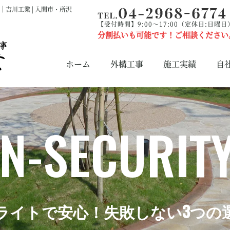
吉川工業 | 入間市・所沢
【受付時間】9:00～17:00（定休日:日曜日
分割払いも可能です！ご相談ください
ホーム
外構工事
施工実績
自
N-SECURITY
ライトで安心！失敗しない3つの