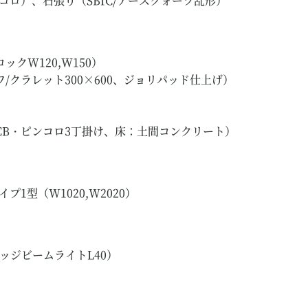
）、石張り（SBIC/アースクォーツ乱形）
W120,W150）
レット300×600、ジョリパッド仕上げ）
）
ピンコロ3丁掛け、床：土間コンクリート）
（W1020,W2020）
ジビームライトL40）