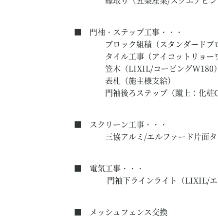
縁取り（五条産業/スクエアピンコロ
■ 門袖・ステップ工事・・・
ブロック組積（スタンダードブロック
タイル工事（アイコットリョーワ/クラ
笠木（LIXIL/コーピングW180
表札（施主様支給）
門袖後ろステップ（蹴上：化粧CB・
■ スクリーン工事・・・
三協アルミ/エルファード片面タイプ1型
■ 電気工事・・・
門袖下ラインライト（LIXIL/エッ
■ メッシュフェンス交換