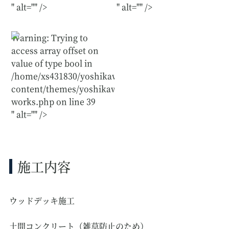
" alt="" />
" alt="" />
Warning
: Trying to
access array offset on
value of type bool in
/home/xs431830/yoshikawakougyou.com/public_htm
content/themes/yoshikawakougyou/single-
works.php
on line
39
" alt="" />
施工内容
ウッドデッキ施工
土間コンクリート（雑草防止のため）