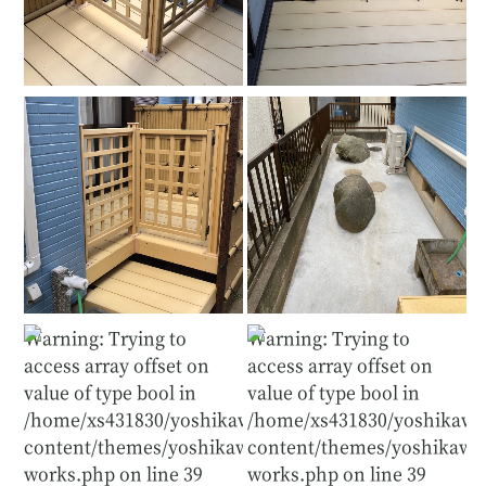
Warning
: Trying to
Warning
: Trying to
access array offset on
access array offset on
value of type bool in
value of type bool in
/home/xs431830/yoshikawakougyou.com/public_htm
/home/xs431830/yoshikawa
content/themes/yoshikawakougyou/single-
content/themes/yoshikawak
works.php
on line
39
works.php
on line
39