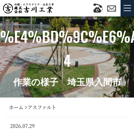
%E4%BD%9C%E6%A
4
作業の様子 埼玉県入間市
ホーム
アスファルト
2026.07.29
新築・リフォーム外
構