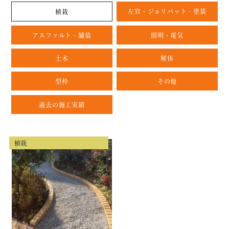
左官・ジョリパット・塗装
植栽
アスファルト・舗装
照明・電気
土木
解体
型枠
その他
過去の施工実績
植栽