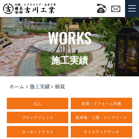
WORKS
施工実績
ホーム
施工実績
植栽
ALL
新築・リフォーム外構
ブロックフェンス
駐車場・土間・コンクリート
カーポートテラス
タイルウッドデッキ