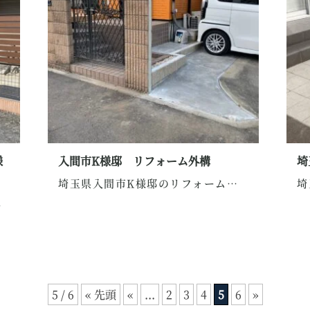
様
入間市K様邸 リフォーム外構
埼
埼玉県入間市K様邸のリフォーム外構をご紹介します...
ら...
5 / 6
« 先頭
«
...
2
3
4
5
6
»