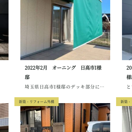
2022年2月 オーニング 日高市I様
2
邸
様
埼玉県日高市I様邸のデッキ部分にオーニングを施工...
新築・リフォーム外構
新築・