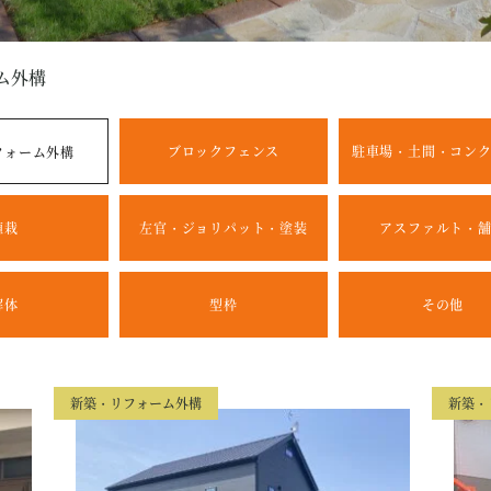
ム外構
ブロックフェンス
駐車場・土間・コン
フォーム外構
植栽
左官・ジョリパット・塗装
アスファルト・
解体
型枠
その他
新築・リフォーム外構
新築・